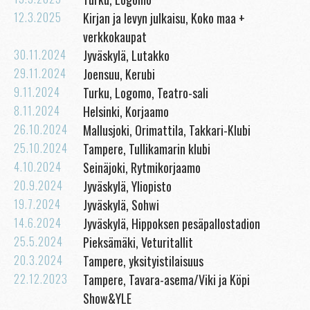
12.3.2025
Kirjan ja levyn julkaisu, Koko maa +
verkkokaupat
30.11.2024
Jyväskylä, Lutakko
29.11.2024
Joensuu, Kerubi
9.11.2024
Turku, Logomo, Teatro-sali
8.11.2024
Helsinki, Korjaamo
26.10.2024
Mallusjoki, Orimattila, Takkari-Klubi
25.10.2024
Tampere, Tullikamarin klubi
4.10.2024
Seinäjoki, Rytmikorjaamo
20.9.2024
Jyväskylä, Yliopisto
19.7.2024
Jyväskylä, Sohwi
14.6.2024
Jyväskylä, Hippoksen pesäpallostadion
25.5.2024
Pieksämäki, Veturitallit
20.3.2024
Tampere, yksityistilaisuus
22.12.2023
Tampere, Tavara-asema/Viki ja Köpi
Show&YLE