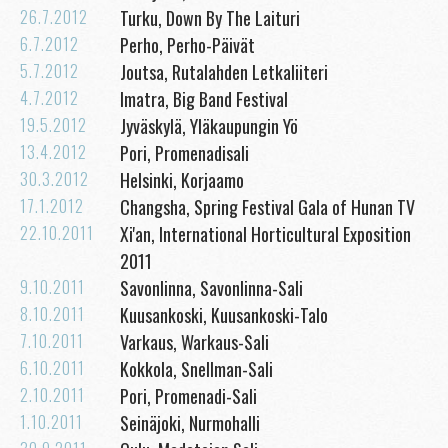
26.7.2012
Turku, Down By The Laituri
6.7.2012
Perho, Perho-Päivät
5.7.2012
Joutsa, Rutalahden Letkaliiteri
4.7.2012
Imatra, Big Band Festival
19.5.2012
Jyväskylä, Yläkaupungin Yö
13.4.2012
Pori, Promenadisali
30.3.2012
Helsinki, Korjaamo
17.1.2012
Changsha, Spring Festival Gala of Hunan TV
22.10.2011
Xi'an, International Horticultural Exposition
2011
9.10.2011
Savonlinna, Savonlinna-Sali
8.10.2011
Kuusankoski, Kuusankoski-Talo
7.10.2011
Varkaus, Warkaus-Sali
6.10.2011
Kokkola, Snellman-Sali
2.10.2011
Pori, Promenadi-Sali
1.10.2011
Seinäjoki, Nurmohalli