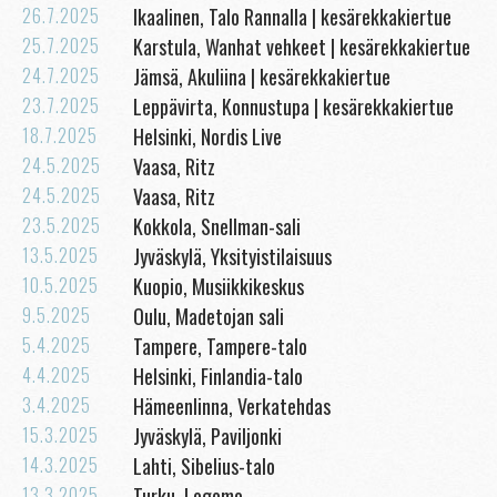
26.7.2025
Ikaalinen, Talo Rannalla | kesärekkakiertue
25.7.2025
Karstula, Wanhat vehkeet | kesärekkakiertue
24.7.2025
Jämsä, Akuliina | kesärekkakiertue
23.7.2025
Leppävirta, Konnustupa | kesärekkakiertue
18.7.2025
Helsinki, Nordis Live
24.5.2025
Vaasa, Ritz
24.5.2025
Vaasa, Ritz
23.5.2025
Kokkola, Snellman-sali
13.5.2025
Jyväskylä, Yksityistilaisuus
10.5.2025
Kuopio, Musiikkikeskus
9.5.2025
Oulu, Madetojan sali
5.4.2025
Tampere, Tampere-talo
4.4.2025
Helsinki, Finlandia-talo
3.4.2025
Hämeenlinna, Verkatehdas
15.3.2025
Jyväskylä, Paviljonki
14.3.2025
Lahti, Sibelius-talo
13.3.2025
Turku, Logomo