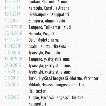
18.6.2017
Laukaa, Peurunka Areena
12.5.2017
Karstula, Karstula Areena
19.4.2017
Uusikaupunki, Kauppatori
4.2.2017
Siilinjärvi, Ahmon koulu
26.11.2016
Tampere, Tullikamari, Klubi
25.11.2016
Helsinki, Virgin Oil
12.11.2016
Oulu, Madetojan sali
11.11.2016
Iisalmi, Kulttuurikeskus
5.11.2016
Jyväskylä, Paviljonki
13.10.2016
Tampere, yksityistilaisuus
24.9.2016
Jyväskylä, yksityistilaisuus
6.9.2016
Jyväskylä, yksityistilaisuus
6.8.2016
Turku, Hyvässä hengessä -kiertue, Varvintori
5.8.2016
Mikkeli, Hyvässä hengessä -kiertue,
Hallitustori
4.8.2016
Kuopio, Hyvässä hengessä -kiertue,
Kauppatori