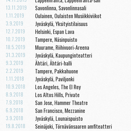
13.11.2019
Savonlinna, Savonlinnasali
1.11.2019
Oulainen, Oulaisten Musiikkiviikot
3.9.2019
Jyväskylä, Yksityistilaisuus
12.7.2019
Helsinki, Espan Lava
10.7.2019
Tampere, Näsinpuisto
18.5.2019
Muurame, Riihivuori-Areena
31.3.2019
Jyväskylä, Kaupunginteatteri
9.3.2019
Ähtäri, Ähtäri-halli
2.2.2019
Tampere, Pakkahuone
1.11.2018
Jyväskylä, Paviljonki
10.9.2018
Los Angeles, The El Rey
8.9.2018
Los Altos Hills, Private
7.9.2018
San Jose, Hammer Theatre
6.9.2018
San Francisco, Mezzanine
3.9.2018
Jyväskylä, Lounaispuisto
19.8.2018
Seinäjoki, Törnävänsaaren amfiteatteri