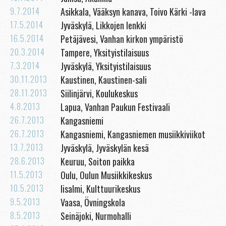
9.7.2014
Asikkala, Vääksyn kanava, Toivo Kärki -lava
17.5.2014
Jyväskylä, Likkojen lenkki
16.5.2014
Petäjävesi, Vanhan kirkon ympäristö
20.3.2014
Tampere, Yksityistilaisuus
7.3.2014
Jyväskylä, Yksityistilaisuus
30.11.2013
Kaustinen, Kaustinen-sali
28.11.2013
Siilinjärvi, Koulukeskus
4.8.2013
Lapua, Vanhan Paukun Festivaali
26.7.2013
Kangasniemi
26.7.2013
Kangasniemi, Kangasniemen musiikkiviikot
13.7.2013
Jyväskylä, Jyväskylän kesä
28.6.2013
Keuruu, Soiton paikka
11.5.2013
Oulu, Oulun Musiikkikeskus
10.5.2013
Iisalmi, Kulttuurikeskus
9.5.2013
Vaasa, Övningskola
8.5.2013
Seinäjoki, Nurmohalli