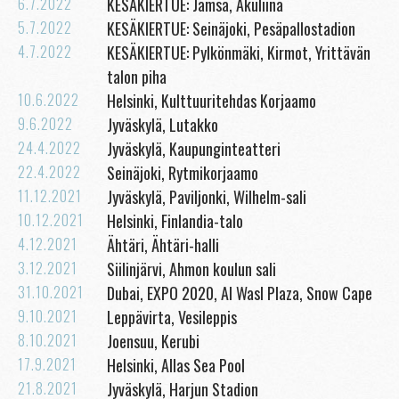
6.7.2022
KESÄKIERTUE: Jämsä, Akuliina
5.7.2022
KESÄKIERTUE: Seinäjoki, Pesäpallostadion
4.7.2022
KESÄKIERTUE: Pylkönmäki, Kirmot, Yrittävän
talon piha
10.6.2022
Helsinki, Kulttuuritehdas Korjaamo
9.6.2022
Jyväskylä, Lutakko
24.4.2022
Jyväskylä, Kaupunginteatteri
22.4.2022
Seinäjoki, Rytmikorjaamo
11.12.2021
Jyväskylä, Paviljonki, Wilhelm-sali
10.12.2021
Helsinki, Finlandia-talo
4.12.2021
Ähtäri, Ähtäri-halli
3.12.2021
Siilinjärvi, Ahmon koulun sali
31.10.2021
Dubai, EXPO 2020, Al Wasl Plaza, Snow Cape
9.10.2021
Leppävirta, Vesileppis
8.10.2021
Joensuu, Kerubi
17.9.2021
Helsinki, Allas Sea Pool
21.8.2021
Jyväskylä, Harjun Stadion