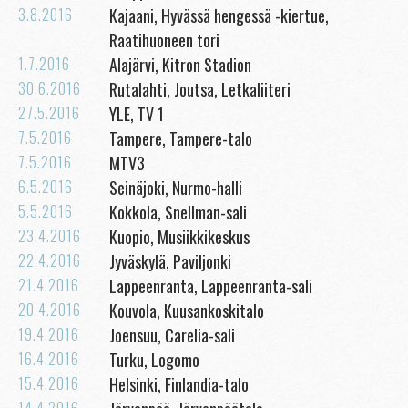
3.8.2016
Kajaani, Hyvässä hengessä -kiertue,
Raatihuoneen tori
1.7.2016
Alajärvi, Kitron Stadion
30.6.2016
Rutalahti, Joutsa, Letkaliiteri
27.5.2016
YLE, TV 1
7.5.2016
Tampere, Tampere-talo
7.5.2016
MTV3
6.5.2016
Seinäjoki, Nurmo-halli
5.5.2016
Kokkola, Snellman-sali
23.4.2016
Kuopio, Musiikkikeskus
22.4.2016
Jyväskylä, Paviljonki
21.4.2016
Lappeenranta, Lappeenranta-sali
20.4.2016
Kouvola, Kuusankoskitalo
19.4.2016
Joensuu, Carelia-sali
16.4.2016
Turku, Logomo
15.4.2016
Helsinki, Finlandia-talo
14.4.2016