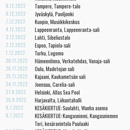
9.12.2022
Tampere, Tampere-talo
8.12.2022
Jyväskylä, Paviljonki
7.12.2022
Kuopio, Musiikkikeskus
4.12.2022
Lappeenranta, Lappeenranta-sali
3.12.2022
Lahti, Sibeliustalo
2.12.2022
Espoo, Tapiola-sali
1.12.2022
Turku, Logomo
30.11.2022
Hämeenlinna, Verkatehdas, Vanaja-sali
26.11.2022
Oulu, Madetojan sali
25.11.2022
Kajaani, Kaukametsän sali
24.11.2022
Joensuu, Carelia-sali
27.8.2022
Helsinki, Allas Sea Pool
26.8.2022
Harjavalta, Liikuntahalli
9.7.2022
KESÄKIERTUE: Suolahti, Wanha asema
8.7.2022
KESÄKIERTUE: Kangasniemi, Kangasniemen
Tori, kesäravintola Puulaaki