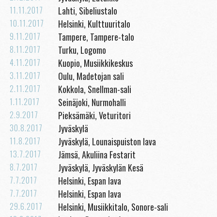
11.11.2017
Lahti, Sibeliustalo
10.11.2017
Helsinki, Kulttuuritalo
9.11.2017
Tampere, Tampere-talo
8.11.2017
Turku, Logomo
4.11.2017
Kuopio, Musiikkikeskus
3.11.2017
Oulu, Madetojan sali
2.11.2017
Kokkola, Snellman-sali
1.11.2017
Seinäjoki, Nurmohalli
2.9.2017
Pieksämäki, Veturitori
30.8.2017
Jyväskylä
11.8.2017
Jyväskylä, Lounaispuiston lava
13.7.2017
Jämsä, Akuliina Festarit
8.7.2017
Jyväskylä, Jyväskylän Kesä
7.7.2017
Helsinki, Espan lava
7.7.2017
Helsinki, Espan lava
29.6.2017
Helsinki, Musiikkitalo, Sonore-sali