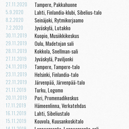
27.11.2020
Tampere, Pakkahuone
5.9.2020
Lahti, Finlandia-klubi, Sibelius-talo
8.2.2020
Seinäjoki, Rytmikorjaamo
7.2.2020
Jyväskylä, Lutakko
30.11.2019
Kuopio, Musiikkikeskus
29.11.2019
Oulu, Madetojan sali
28.11.2019
Kokkola, Snellman-sali
27.11.2019
Jyväskylä, Paviljonki
24.11.2019
Tampere, Tampere-talo
23.11.2019
Helsinki, Finlandia-talo
22.11.2019
Järvenpää, Järvenpää-talo
21.11.2019
Turku, Logomo
20.11.2019
Pori, Promenadikeskus
17.11.2019
Hämeenlinna, Verkatehdas
16.11.2019
Lahti, Sibeliustalo
15.11.2019
Kouvola, Kuusankoskitalo
14.11.2019
Lappeenranta, Lappeenranta-sali