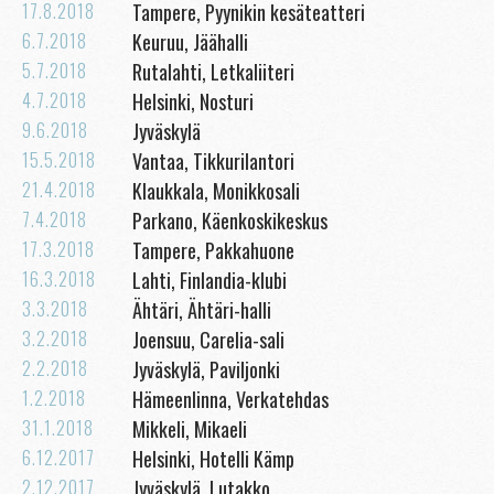
17.8.2018
Tampere, Pyynikin kesäteatteri
6.7.2018
Keuruu, Jäähalli
5.7.2018
Rutalahti, Letkaliiteri
4.7.2018
Helsinki, Nosturi
9.6.2018
Jyväskylä
15.5.2018
Vantaa, Tikkurilantori
21.4.2018
Klaukkala, Monikkosali
7.4.2018
Parkano, Käenkoskikeskus
17.3.2018
Tampere, Pakkahuone
16.3.2018
Lahti, Finlandia-klubi
3.3.2018
Ähtäri, Ähtäri-halli
3.2.2018
Joensuu, Carelia-sali
2.2.2018
Jyväskylä, Paviljonki
1.2.2018
Hämeenlinna, Verkatehdas
31.1.2018
Mikkeli, Mikaeli
6.12.2017
Helsinki, Hotelli Kämp
2.12.2017
Jyväskylä, Lutakko