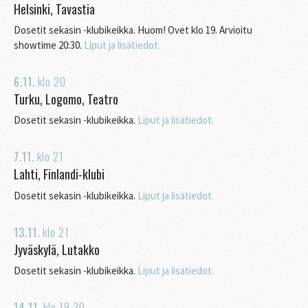
Helsinki, Tavastia
Dosetit sekasin -klubikeikka. Huom! Ovet klo 19. Arvioitu
showtime 20:30.
Liput ja lisätiedot.
6.11.
klo
20
Turku, Logomo, Teatro
Dosetit sekasin -klubikeikka.
Liput ja lisätiedot.
7.11.
klo
21
Lahti, Finlandi-klubi
Dosetit sekasin -klubikeikka.
Liput ja lisätiedot.
13.11.
klo
21
Jyväskylä, Lutakko
Dosetit sekasin -klubikeikka.
Liput ja lisätiedot.
14.11.
klo
19.30