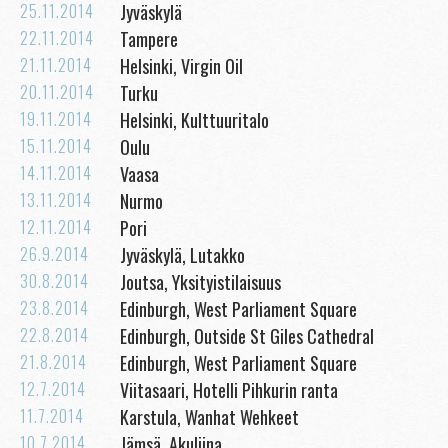
25.11.2014
Jyväskylä
22.11.2014
Tampere
21.11.2014
Helsinki, Virgin Oil
20.11.2014
Turku
19.11.2014
Helsinki, Kulttuuritalo
15.11.2014
Oulu
14.11.2014
Vaasa
13.11.2014
Nurmo
12.11.2014
Pori
26.9.2014
Jyväskylä, Lutakko
30.8.2014
Joutsa, Yksityistilaisuus
23.8.2014
Edinburgh, West Parliament Square
22.8.2014
Edinburgh, Outside St Giles Cathedral
21.8.2014
Edinburgh, West Parliament Square
12.7.2014
Viitasaari, Hotelli Pihkurin ranta
11.7.2014
Karstula, Wanhat Wehkeet
10.7.2014
Jämsä, Akuliina