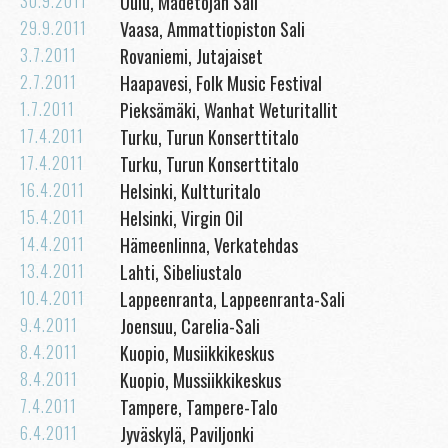
30.9.2011
Oulu, Madetojan Sali
29.9.2011
Vaasa, Ammattiopiston Sali
3.7.2011
Rovaniemi, Jutajaiset
2.7.2011
Haapavesi, Folk Music Festival
1.7.2011
Pieksämäki, Wanhat Weturitallit
17.4.2011
Turku, Turun Konserttitalo
17.4.2011
Turku, Turun Konserttitalo
16.4.2011
Helsinki, Kultturitalo
15.4.2011
Helsinki, Virgin Oil
14.4.2011
Hämeenlinna, Verkatehdas
13.4.2011
Lahti, Sibeliustalo
10.4.2011
Lappeenranta, Lappeenranta-Sali
9.4.2011
Joensuu, Carelia-Sali
8.4.2011
Kuopio, Musiikkikeskus
8.4.2011
Kuopio, Mussiikkikeskus
7.4.2011
Tampere, Tampere-Talo
6.4.2011
Jyväskylä, Paviljonki