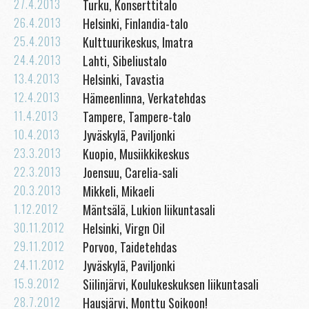
27.4.2013
Turku, Konserttitalo
26.4.2013
Helsinki, Finlandia-talo
25.4.2013
Kulttuurikeskus, Imatra
24.4.2013
Lahti, Sibeliustalo
13.4.2013
Helsinki, Tavastia
12.4.2013
Hämeenlinna, Verkatehdas
11.4.2013
Tampere, Tampere-talo
10.4.2013
Jyväskylä, Paviljonki
23.3.2013
Kuopio, Musiikkikeskus
22.3.2013
Joensuu, Carelia-sali
20.3.2013
Mikkeli, Mikaeli
1.12.2012
Mäntsälä, Lukion liikuntasali
30.11.2012
Helsinki, Virgn Oil
29.11.2012
Porvoo, Taidetehdas
24.11.2012
Jyväskylä, Paviljonki
15.9.2012
Siilinjärvi, Koulukeskuksen liikuntasali
28.7.2012
Hausjärvi, Monttu Soikoon!