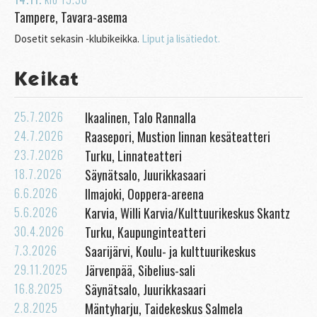
Tampere, Tavara-asema
Dosetit sekasin -klubikeikka.
Liput ja lisätiedot.
Keikat
25.7.2026
Ikaalinen, Talo Rannalla
24.7.2026
Raasepori, Mustion linnan kesäteatteri
23.7.2026
Turku, Linnateatteri
18.7.2026
Säynätsalo, Juurikkasaari
6.6.2026
Ilmajoki, Ooppera-areena
5.6.2026
Karvia, Willi Karvia/Kulttuurikeskus Skantz
30.4.2026
Turku, Kaupunginteatteri
7.3.2026
Saarijärvi, Koulu- ja kulttuurikeskus
29.11.2025
Järvenpää, Sibelius-sali
16.8.2025
Säynätsalo, Juurikkasaari
2.8.2025
Mäntyharju, Taidekeskus Salmela