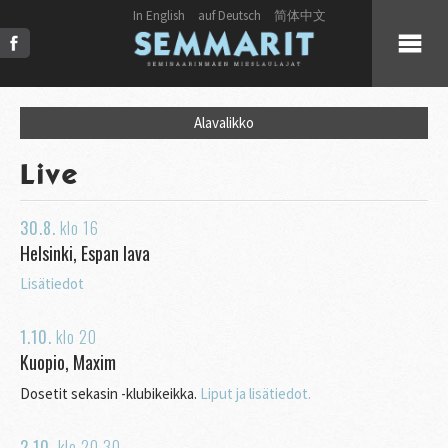
In English
auf Deutsch
简体中文
KUULUMISET
Alavalikko
KUORO
Live
LIVE
30.8.
klo
16
Helsinki, Espan lava
JULKAISUT
Lisätiedot
PRESS
1.10.
klo
20
Kuopio, Maxim
KUVAT & VIDEOT
Dosetit sekasin -klubikeikka.
Liput ja lisätiedot.
2.10.
klo
20.30
YHTEYSTIEDOT