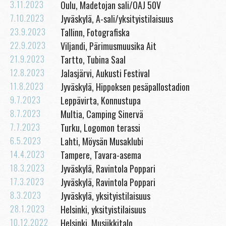
3.11.2023
Oulu, Madetojan sali/OAJ 50V
7.10.2023
Jyväskylä, A-sali/yksityistilaisuus
23.9.2023
Tallinn, Fotografiska
22.9.2023
Viljandi, Pärimusmuusika Ait
21.9.2023
Tartto, Tubina Saal
12.8.2023
Jalasjärvi, Aukusti Festival
11.8.2023
Jyväskylä, Hippoksen pesäpallostadion
9.7.2023
Leppävirta, Konnustupa
8.7.2023
Multia, Camping Sinervä
7.7.2023
Turku, Logomon terassi
6.5.2023
Lahti, Möysän Musaklubi
14.4.2023
Tampere, Tavara-asema
18.3.2023
Jyväskylä, Ravintola Poppari
17.3.2023
Jyväskylä, Ravintola Poppari
8.3.2023
Jyväskylä, yksityistilaisuus
28.1.2023
Helsinki, yksityistilaisuus
10.12.2022
Helsinki, Musiikkitalo