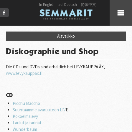
In English
auf Deutsch
简体中文
KUULUMISET
Alavalikko
KUORO
Diskographie und Shop
LIVE
Die CDs und DVDs sind erhältlich bei LEVYKAUPPA ÄX,
www.levykauppax.fi
JULKAISUT
CD
PRESS
Picchu Maccho
Suuntaamme avaruuteen LIV
E
KUVAT & VIDEOT
Kokoelmalevy
Laulut ja tarinat
Wunderbaum
YHTEYSTIEDOT