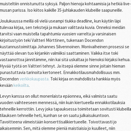
muisteltiin onnistunutta syksyä. Paljon hienoja kohtaamisia ja hetkiä live-
musan parissa. Iso kiitos kaikille 35-juhlakauden klubeille saapuneille.
Joulukuussa meillä oli vielä useampi tiukka deadline, kun käytiin läpi
tulevaa kirjaa, sen tekstejä ja mukaan valittavia kuvia. Onneksi meidän
tarvitsi vaan muistella tapahtumia vuosien varrelta ja varsinaisen
kirjoitustyön teki Valtteri Mörttinen, tukenaan Docendon
kustannustoimittaja Johannes Silvennoinen. Monivaiheinen prosessi se
näyttää olevan tuo kirjankin valmiiksi saattaminen. Vaikka itse toki
vastaanottoa jännitämme, niin kai sitä uskaltaa jo hienoksi kirjaksi kehua.
Hyvää työtä on Valtteri tehnyt. Ja itsepä olemme sinne joitain hieman
punastuttavia tarinoita kertoneet. Ennakkotilausmahdollisuus mm.
Docendon
verkkokaupasta.
Toki kirjaa on mahdollista hankkia myös
kevään
keikoilta
.
Levyn kanssa on ollut monenlaista epäonnea, eikä valmista saatu
vuoden vaihteeseen mennessä, niin kuin kiertueella ennakkotilauksia
tehneille kerrottiin. Levy joka tapauksessa toimitetaan sovitusti klubeill
tilauksen tehneille heti, kunhan se on saatu julkaisukuntoon.
Tavoitteena viimeistään konserttisalikiertueelle. Toivottavasti jo
aikaisemmin. Sen, mitä olemme pieniä maistiaisia jo kuulleet, niin