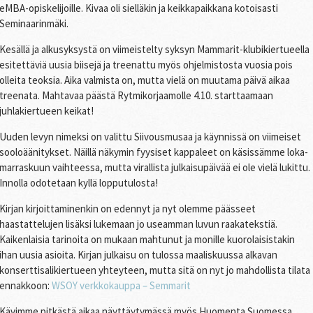
eMBA-opiskelijoille. Kivaa oli sielläkin ja keikkapaikkana kotoisasti
Seminaarinmäki.
Kesällä ja alkusyksystä on viimeistelty syksyn Mammarit-klubikiertueella
esitettäviä uusia biisejä ja treenattu myös ohjelmistosta vuosia pois
olleita teoksia. Aika valmista on, mutta vielä on muutama päivä aikaa
treenata. Mahtavaa päästä Rytmikorjaamolle 4.10. starttaamaan
juhlakiertueen keikat!
Uuden levyn nimeksi on valittu Siivousmusaa ja käynnissä on viimeiset
sooloäänitykset. Näillä näkymin fyysiset kappaleet on käsissämme loka-
marraskuun vaihteessa, mutta virallista julkaisupäivää ei ole vielä lukittu.
Innolla odotetaan kyllä lopputulosta!
Kirjan kirjoittaminenkin on edennyt ja nyt olemme päässeet
haastattelujen lisäksi lukemaan jo useamman luvun raakatekstiä.
Kaikenlaisia tarinoita on mukaan mahtunut ja monille kuorolaisistakin
ihan uusia asioita. Kirjan julkaisu on tulossa maaliskuussa alkavan
konserttisalikiertueen yhteyteen, mutta sitä on nyt jo mahdollista tilata
ennakkoon:
WSOY verkkokauppa – Semmarit
Kävimme pitkästä aikaa näyttäytymässä myös Huomenta Suomessa,