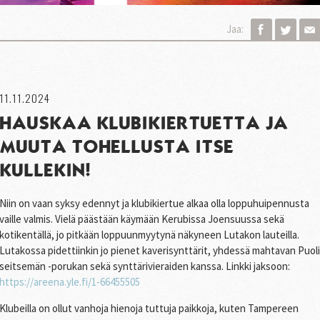
Jaa:
11.11.2024
HAUSKAA KLUBIKIERTUETTA JA
MUUTA TOHELLUSTA ITSE
KULLEKIN!
Niin on vaan syksy edennyt ja klubikiertue alkaa olla loppuhuipennusta
vaille valmis. Vielä päästään käymään Kerubissa Joensuussa sekä
kotikentällä, jo pitkään loppuunmyytynä näkyneen Lutakon lauteilla.
Lutakossa pidettiinkin jo pienet kaverisynttärit, yhdessä mahtavan Puoli
seitsemän -porukan sekä synttärivieraiden kanssa. Linkki jaksoon:
https://areena.yle.fi/1-66455505
Klubeilla on ollut vanhoja hienoja tuttuja paikkoja, kuten Tampereen