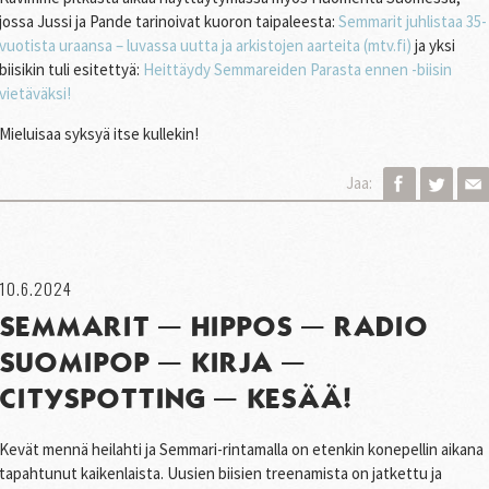
jossa Jussi ja Pande tarinoivat kuoron taipaleesta:
Semmarit juhlistaa 35-
vuotista uraansa – luvassa uutta ja arkistojen aarteita (mtv.fi)
ja yksi
biisikin tuli esitettyä:
Heittäydy Semmareiden Parasta ennen -biisin
vietäväksi!
Mieluisaa syksyä itse kullekin!
Jaa:
10.6.2024
SEMMARIT – HIPPOS – RADIO
SUOMIPOP – KIRJA –
CITYSPOTTING – KESÄÄ!
Kevät mennä heilahti ja Semmari-rintamalla on etenkin konepellin aikana
tapahtunut kaikenlaista. Uusien biisien treenamista on jatkettu ja