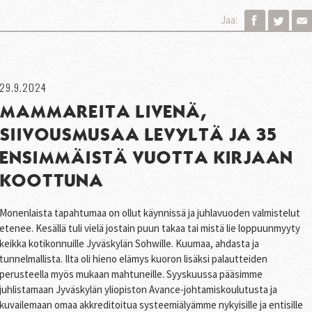
Jaa:
29.9.2024
MAMMAREITA LIVENÄ,
SIIVOUSMUSAA LEVYLTÄ JA 35
ENSIMMÄISTÄ VUOTTA KIRJAAN
KOOTTUNA
Monenlaista tapahtumaa on ollut käynnissä ja juhlavuoden valmistelut
etenee. Kesällä tuli vielä jostain puun takaa tai mistä lie loppuunmyyty
keikka kotikonnuille Jyväskylän Sohwille. Kuumaa, ahdasta ja
tunnelmallista. Ilta oli hieno elämys kuoron lisäksi palautteiden
perusteella myös mukaan mahtuneille. Syyskuussa pääsimme
juhlistamaan Jyväskylän yliopiston Avance-johtamiskoulutusta ja
kuvailemaan omaa akkreditoitua systeemiälyämme nykyisille ja entisille