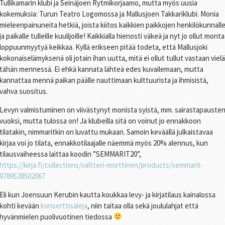
Tullikamarin klubi ja Seinäjoen Rytmikorjaamo, mutta myös uusia
kokemuksia: Turun Teatro Logomossa ja Mallusjoen Takkariklubi. Monia
mieleenpainuneita hetkiä, joista kiitos kaikkien paikkojen henkilökunnall
ja paikalle tulleille kuulijoille! Kaikkialla hienosti väkeä ja nyt jo ollut monta
loppuunmyytyä keikkaa. Kyllä erikseen pitää todeta, että Mallusjoki
kokonaiselämyksenä oli jotain ihan uutta, mitä ei ollut tullut vastaan vielä
tähän mennessä. Ei ehkä kannata lähteä edes kuvailemaan, mutta
kannattaa mennä paikan päälle nauttimaan kulttuurista ja ihmisistä,
vahva suositus.
Levyn valmistuminen on viivästynyt monista syistä, mm. sairastapauste
vuoksi, mutta tulossa on! Ja klubeilla sitä on voinut jo ennakkoon
tilatakin, nimmaritkin on luvattu mukaan. Samoin keväällä julkaistavaa
kirjaa voi jo tilata, ennakkotilaajalle näemmä myös 20% alennus, kun
tilausvaiheessa laittaa koodin ”SEMMARIT20”,
https://kirja.fi/collections/valtteri-morttinen/products/semmarit-
9789528502067
Eli kun Joensuun Kerubin kautta koukkaa levy- ja kirjatilaus kainalossa
kohti kevään
konserttisaleja
, niin taitaa olla sekä joululahjat että
hyvänmielen puolivuotinen tiedossa