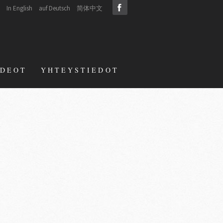
In English
auf Deutsch
简体中文
IDEOT
YHTEYSTIEDOT
→