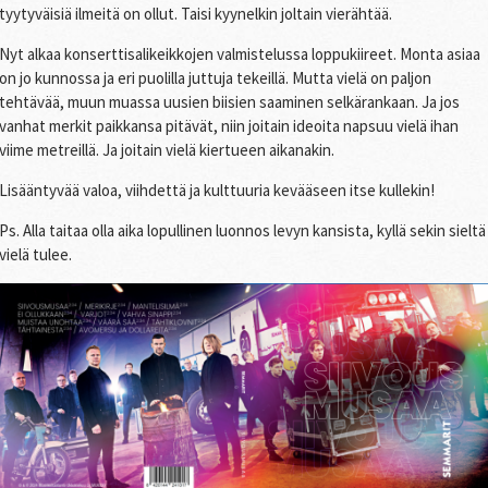
tyytyväisiä ilmeitä on ollut. Taisi kyynelkin joltain vierähtää.
Nyt alkaa konserttisalikeikkojen valmistelussa loppukiireet. Monta asiaa
on jo kunnossa ja eri puolilla juttuja tekeillä. Mutta vielä on paljon
tehtävää, muun muassa uusien biisien saaminen selkärankaan. Ja jos
vanhat merkit paikkansa pitävät, niin joitain ideoita napsuu vielä ihan
viime metreillä. Ja joitain vielä kiertueen aikanakin.
Lisääntyvää valoa, viihdettä ja kulttuuria kevääseen itse kullekin!
Ps. Alla taitaa olla aika lopullinen luonnos levyn kansista, kyllä sekin sieltä
vielä tulee.