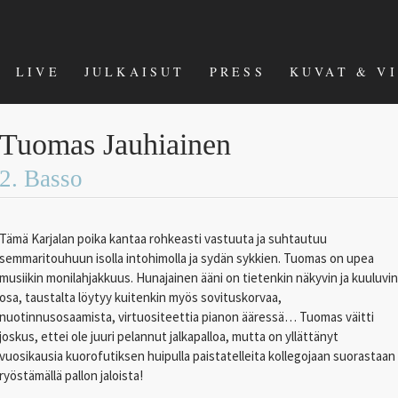
LIVE
JULKAISUT
PRESS
KUVAT & V
Tuomas Jauhiainen
2. Basso
Tämä Karjalan poika kantaa rohkeasti vastuuta ja suhtautuu
semmaritouhuun isolla intohimolla ja sydän sykkien. Tuomas on upea
musiikin monilahjakkuus. Hunajainen ääni on tietenkin näkyvin ja kuuluvin
osa, taustalta löytyy kuitenkin myös sovituskorvaa,
nuotinnusosaamista, virtuositeettia pianon ääressä… Tuomas väitti
joskus, ettei ole juuri pelannut jalkapalloa, mutta on yllättänyt
vuosikausia kuorofutiksen huipulla paistatelleita kollegojaan suorastaan
ryöstämällä pallon jaloista!