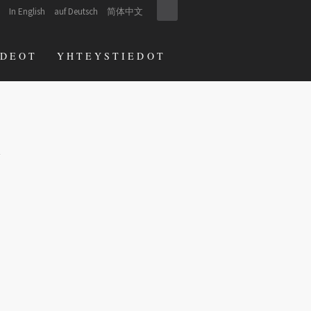
In English
auf Deutsch
简体中文
IDEOT
YHTEYSTIEDOT