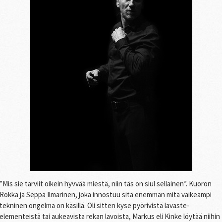
”Mis sie tarviit oikein hyvvää miestä, niin täs on siul sellainen”. Kuoron
Rokka ja Seppä Ilmarinen, joka innostuu sitä enemmän mitä vaikeampi
tekninen ongelma on käsillä. Oli sitten kyse pyörivistä lavaste-
elementeistä tai aukeavista rekan lavoista, Markus eli Kinke löytää niihin