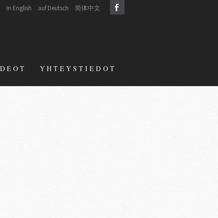
In English
auf Deutsch
简体中文
IDEOT
YHTEYSTIEDOT