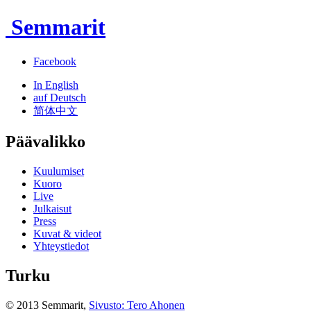
Semmarit
Facebook
In English
auf Deutsch
简体中文
Päävalikko
Kuulumiset
Kuoro
Live
Julkaisut
Press
Kuvat & videot
Yhteystiedot
Turku
© 2013 Semmarit,
Sivusto: Tero Ahonen