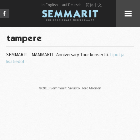
In English
auf Deutsch
简体中文
KUULUMISET
tampere
KUORO
SEMMARIT – MAMMARIT -Anniversary Tour konsertti.
Liput ja
lisätiedot.
LIVE
JULKAISUT
© 2013 Semmarit,
Sivusto: Tero Ahonen
PRESS
KUVAT & VIDEOT
YHTEYSTIEDOT