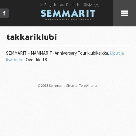
In English
auf Deutsch
简体中文
KUULUMISET
takkariklubi
KUORO
SEMMARIT – MAMMARIT -Anniversary Tour klubikeikka.
Liput ja
lisätiedot
. Ovet klo 18.
LIVE
JULKAISUT
© 2013 Semmarit,
Sivusto: Tero Ahonen
PRESS
KUVAT & VIDEOT
YHTEYSTIEDOT