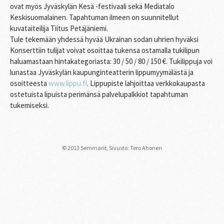
ovat myös Jyväskylän Kesä -festivaali sekä Mediatalo
Keskisuomalainen. Tapahtuman ilmeen on suunnitellut
kuvataiteilija Tiitus Petäjäniemi.
Tule tekemään yhdessä hyvää Ukrainan sodan uhrien hyväksi
Konserttiin tulijat voivat osoittaa tukensa ostamalla tukilipun
haluamastaan hintakategoriasta: 30 / 50 / 80 / 150 €. Tukilippuja voi
lunastaa Jyväskylän kaupunginteatterin lippumyymälästä ja
osoitteesta
www.lippu.fi
. Lippupiste lahjoittaa verkkokaupasta
ostetuista lipuista perimänsä palvelupalkkiot tapahtuman
tukemiseksi.
© 2013 Semmarit,
Sivusto: Tero Ahonen