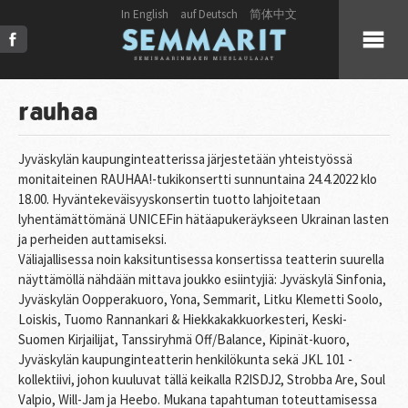
In English
auf Deutsch
简体中文
KUULUMISET
rauhaa
KUORO
Jyväskylän kaupunginteatterissa järjestetään yhteistyössä
monitaiteinen RAUHAA!-tukikonsertti sunnuntaina 24.4.2022 klo
18.00. Hyväntekeväisyyskonsertin tuotto lahjoitetaan
LIVE
lyhentämättömänä UNICEFin hätäapukeräykseen Ukrainan lasten
ja perheiden auttamiseksi.
JULKAISUT
Väliajallisessa noin kaksituntisessa konsertissa teatterin suurella
näyttämöllä nähdään mittava joukko esiintyjiä: Jyväskylä Sinfonia,
Jyväskylän Oopperakuoro, Yona, Semmarit, Litku Klemetti Soolo,
PRESS
Loiskis, Tuomo Rannankari & Hiekkakakkuorkesteri, Keski-
Suomen Kirjailijat, Tanssiryhmä Off/Balance, Kipinät-kuoro,
KUVAT & VIDEOT
Jyväskylän kaupunginteatterin henkilökunta sekä JKL 101 -
kollektiivi, johon kuuluvat tällä keikalla R2ISDJ2, Strobba Are, Soul
Valpio, Will-Jam ja Heebo. Mukana tapahtuman toteuttamisessa
YHTEYSTIEDOT