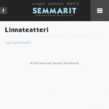
In English
auf Deutsch
简体中文
KUULUMISET
Linnateatteri
KUORO
Liput ja lisätiedot
LIVE
© 2013 Semmarit,
Sivusto: Tero Ahonen
JULKAISUT
PRESS
KUVAT & VIDEOT
YHTEYSTIEDOT