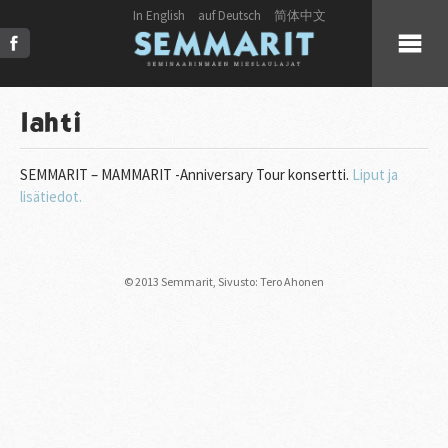
In English
auf Deutsch
简体中文
KUULUMISET
lahti
KUORO
SEMMARIT – MAMMARIT -Anniversary Tour konsertti.
Liput ja
lisätiedot.
LIVE
JULKAISUT
© 2013 Semmarit,
Sivusto: Tero Ahonen
PRESS
KUVAT & VIDEOT
YHTEYSTIEDOT