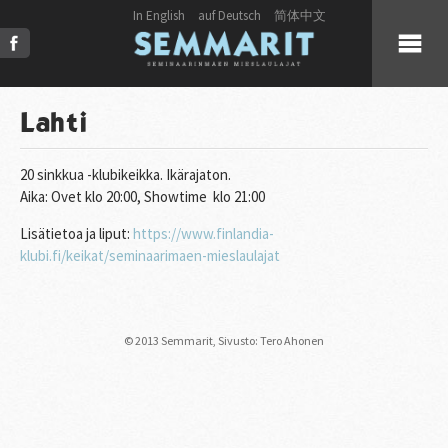
In English
auf Deutsch
简体中文
KUULUMISET
Lahti
KUORO
20 sinkkua -klubikeikka. Ikärajaton.
Aika: Ovet klo 20:00, Showtime klo 21:00
LIVE
Lisätietoa ja liput:
https://www.finlandia-
klubi.fi/keikat/seminaarimaen-mieslaulajat
JULKAISUT
PRESS
© 2013 Semmarit,
Sivusto: Tero Ahonen
KUVAT & VIDEOT
YHTEYSTIEDOT