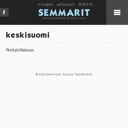
In English
auf Deutsch
简体中文
KUULUMISET
keskisuomi
KUORO
Yksityistilaisuus
LIVE
© 2013 Semmarit,
Sivusto: Tero Ahonen
JULKAISUT
PRESS
KUVAT & VIDEOT
YHTEYSTIEDOT