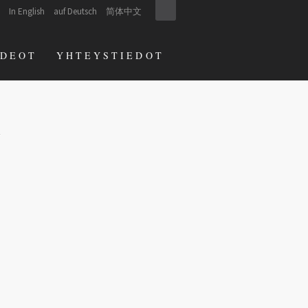
In English
auf Deutsch
简体中文
IDEOT
YHTEYSTIEDOT