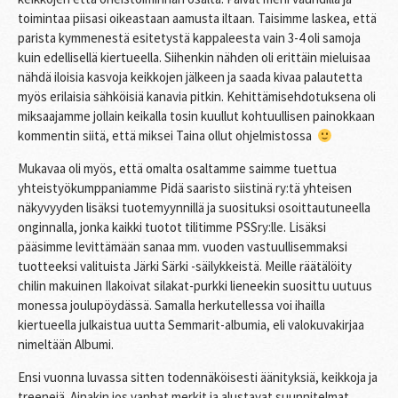
toimintaa piisasi oikeastaan aamusta iltaan. Taisimme laskea, että
parista kymmenestä esitetystä kappaleesta vain 3-4 oli samoja
kuin edellisellä kiertueella. Siihenkin nähden oli erittäin mieluisaa
nähdä iloisia kasvoja keikkojen jälkeen ja saada kivaa palautetta
myös erilaisia sähköisiä kanavia pitkin. Kehittämisehdotuksena oli
miksaajamme jollain keikalla tosin kuullut kohtuullisen painokkaan
kommentin siitä, että miksei Taina ollut ohjelmistossa
Mukavaa oli myös, että omalta osaltamme saimme tuettua
yhteistyökumppaniamme Pidä saaristo siistinä ry:tä yhteisen
näkyvyyden lisäksi tuotemyynnillä ja suosituksi osoittautuneella
onginnalla, jonka kaikki tuotot tilitimme PSSry:lle. Lisäksi
pääsimme levittämään sanaa mm. vuoden vastuullisemmaksi
tuotteeksi valituista Järki Särki -säilykkeistä. Meille räätälöity
chilin makuinen Ilakoivat silakat-purkki lieneekin suosittu uutuus
monessa joulupöydässä. Samalla herkutellessa voi ihailla
kiertueella julkaistua uutta Semmarit-albumia, eli valokuvakirjaa
nimeltään Albumi.
Ensi vuonna luvassa sitten todennäköisesti äänityksiä, keikkoja ja
treenejä. Ainakin jos vanhat merkit ja alustavat suunnitelmat