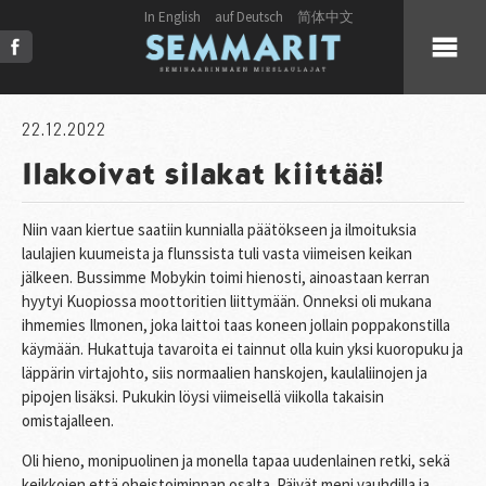
In English
auf Deutsch
简体中文
KUULUMISET
22.12.2022
Ilakoivat silakat kiittää!
KUORO
Niin vaan kiertue saatiin kunnialla päätökseen ja ilmoituksia
LIVE
laulajien kuumeista ja flunssista tuli vasta viimeisen keikan
jälkeen. Bussimme Mobykin toimi hienosti, ainoastaan kerran
hyytyi Kuopiossa moottoritien liittymään. Onneksi oli mukana
JULKAISUT
ihmemies Ilmonen, joka laittoi taas koneen jollain poppakonstilla
käymään. Hukattuja tavaroita ei tainnut olla kuin yksi kuoropuku ja
PRESS
läppärin virtajohto, siis normaalien hanskojen, kaulaliinojen ja
pipojen lisäksi. Pukukin löysi viimeisellä viikolla takaisin
omistajalleen.
KUVAT & VIDEOT
Oli hieno, monipuolinen ja monella tapaa uudenlainen retki, sekä
YHTEYSTIEDOT
keikkojen että oheistoiminnan osalta. Päivät meni vauhdilla ja