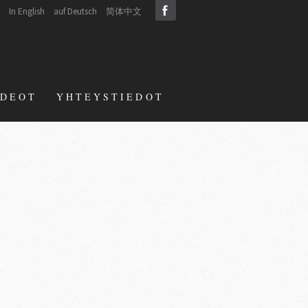
In English
auf Deutsch
简体中文
IDEOT
YHTEYSTIEDOT