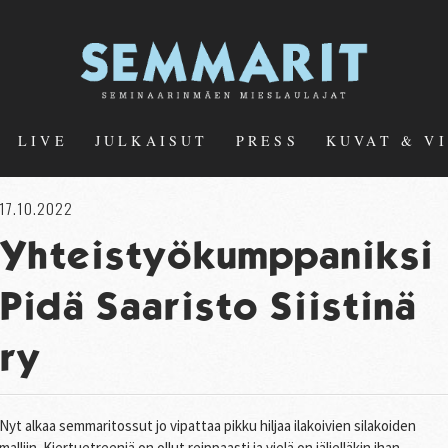
LIVE
JULKAISUT
PRESS
KUVAT & V
17.10.2022
Yhteistyökumppaniksi
Pidä Saaristo Siistinä
ry
Nyt alkaa semmaritossut jo vipattaa pikku hiljaa ilakoivien silakoiden
malliin. Kiertuetreeniä on ollut reippaasti ja vielä on jäljelläkin ihan