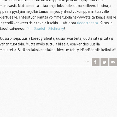
mukavasti. Mutta monta asiaa on jo loksahdellut paikoilleen. Iloisina ja
ylpeinä pystyimme julkistamaan myös yhteistyökumppanin tulevalle
kiertueelle. Yhteistyön kautta voimme tuoda näkyvyyttä tärkeälle asialle
ja tehdä konkreettisia tekoja itsekin. Lisätietoa
tiedotteesta.
Kiitos jo
tässä vaiheessa
Pidä Saaristo Siistinä ry
!
Uusia biisejä, uusia koreografioita, uusia lavasteita, uutta sitä ja tätä ja
vähän tuotakin. Mutta myös tuttuja biisejä, osa kenties uusilla
mausteilla. Siitä on ilakoivat silakat -kiertue tehty. Nähdään siis keikoilla!!
Jaa: