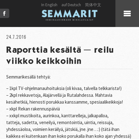
In English
auf Deutsch
简体中文
KUULUMISET
24.7.2016
Raporttia kesältä – reilu
KUORO
viikko keikkoihin
LIVE
Semmarikesällä tehtyä:
JULKAISUT
– 1kpl TV-ohjelmanauhoituksia (oli kivaa, talvella telkkarista!)
– 2kpl rekkavetoja, Alajärvellä ja Rutalahdessa. Mahtavia
kesähetkiä, hienosti porukkaa kanssamme, spesiaalikeikkoja!
PRESS
– xkpl Rekan rakennuspäiviä
– xxkpl mustikoita, aurinkoa, kanttarelleja, jalkapalloa,
KUVAT & VIDEOT
tatteja, sadetta, veneilyä, remontointia, uintia, reissuja,
yhdessäoloa, voimien keräilyä, jätskiä, jne. jne…:) (tätä ihan
kaikkea ei kuitenkaan ihan koko porukalla ihan koko ajan yhdessä)
YHTEYSTIEDOT