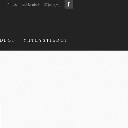
In English
auf Deutsch
简体中文
IDEOT
YHTEYSTIEDOT