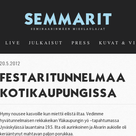
LIVE
JULKAISUT
PRESS
KUVAT & V
20.5.2012
FESTARITUNNELMAA
KOTIKAUPUNGISSA
Hymy nousee kasvoille kun miettii eilistä iltaa. Vedimme
hyvätunnelmaisen rekkakeikan Yläkaupungin yö –tapahtumassa
Jyväskylässä lauantaina 19.5. Ilta oli aurinkoinen ja Alvarin aukiolle oli
kerääntynyt mahtavan paljon porukkaa.