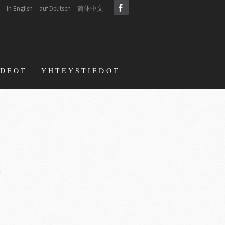
In English
auf Deutsch
简体中文
IDEOT
YHTEYSTIEDOT