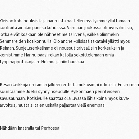
Yleisön kohahduksista ja nauruista päätellen pystyimme yllättämään
kuulijoita ainakin parissa kohdassa. Varmaan joukossa oli myös ihmisiä,
jotka eivät koskaan ole nähneet meitä livenä, vaikka olimmekin
Semmareiden kotikonnuilla. Olo anche –biisissä takatalvi yllätti myös
Reiman. Suojelusenkelimme oli noussut taivaallisiin korkeuksiin ja
kemistimme Hannu pääsi rekan katolla sekoittelemaan omia
typpihappotaikojaan. Hölmöä ja niin hauskaa.
Kesän keikkoja on tämän jälkeen entistä mukavampi odotella. Ensin tosin
suuntaamme Joelin synnyinseudulle Pylkönmäen perinteiseen
savusaunaan. Kotisivuille saattaa olla luvassa lähiaikoina myös kuva-
arvoitus, mutta siitä en uskalla paljastaa vielä enempää.
Nähdään Imatralla tai Perhossa!