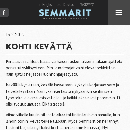
In English
auf Deutsch
简体中文
KUULUMISET
15.2.2012
KOHTI KEVÄTTÄ
KUORO
Kiinalaisessa filosofiassa varhaisen uskomuksen mukaan ajattelu
LIVE
perustui syklisyyteen. Mm. vuodenajat vaihtelevat sykleittäin –
näin ajatus heijasteli luonnonjärjestystä.
JULKAISUT
Keväällä kylvetään, kesällä kasvetaan, syksyllä korjataan sato ja
talvella levätään. Näin yksinkertaista nykyäänkin se ihmisen
PRESS
työnteko ja elämä voisivat olla – ja kaikki jaksaisivat paremmin. Ei
olisi työuupumusta. Eikä stressiä.
KUVAT & VIDEOT
Viime viikolla kuulin pitkästä aikaa talitintin laulavan aamulla, kun
lähdin töihin. Kevät tekee tuloaan. Myös Semmarit on herännyt
talviunilta (mitä nyt kaksi kertaa heräsimme Kiinassa). Nyt
YHTEYSTIEDOT